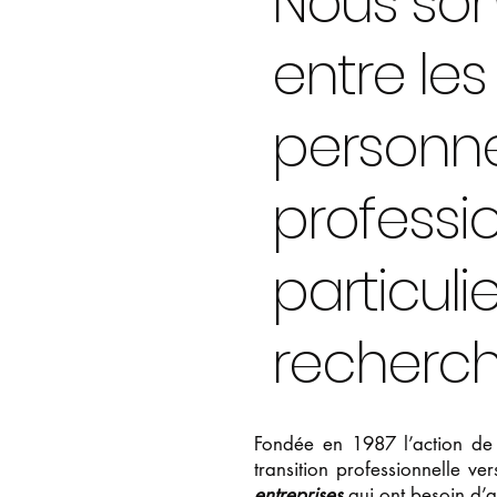
Nous so
entre le
personne
professio
particuli
recherch
Fondée en 1987 l’action de
transition professionnelle 
entreprises
qui ont besoin d’a