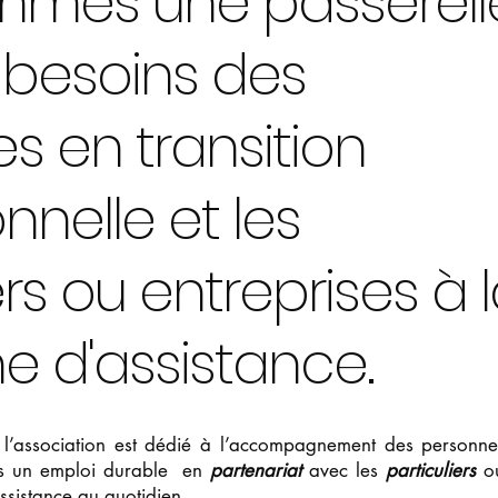
mmes une passerell
s besoins des
s en transition
nnelle et les
ers ou entreprises à 
e d'assistance.
 l’association est dédié à l’accompagnement des personn
vers un emploi durable en
partenariat
avec les
particuliers
ou
ssistance au quotidien.