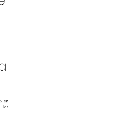
e
la
es en
 les