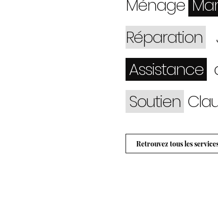
Ménage
Man
Réparation
J
A
ssistance
a
Soutien
C
la
Retrouvez tous les service
Tous les se