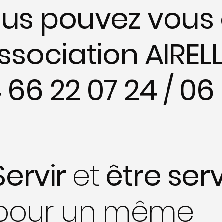
us pouvez vous 
association AIREL
 66 22 07 24 / 06
Servir
et
être serv
pour un
même