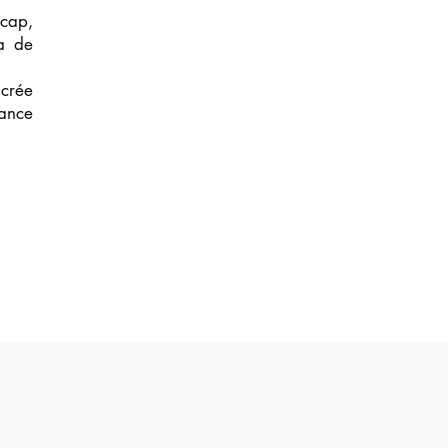
 cap,
ra de
 crée
iance